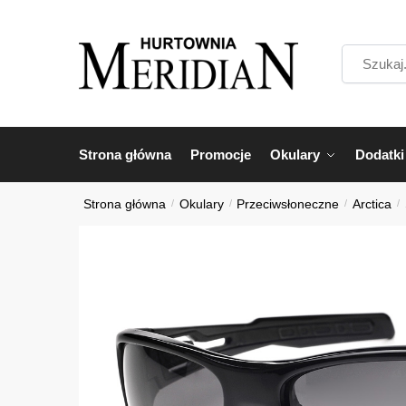
Przejdź
Przejdź
do
do
Szukaj...
nawigacji
treści
Strona główna
Promocje
Okulary
Dodatki
Strona główna
/
Okulary
/
Przeciwsłoneczne
/
Arctica
/