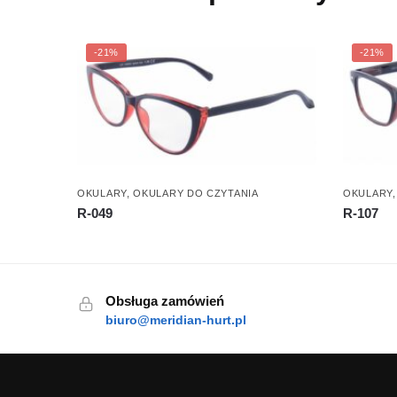
-21%
-21%
OKULARY
,
OKULARY DO CZYTANIA
OKULARY
R-049
R-107
Obsługa zamówień
biuro@meridian-hurt.pl