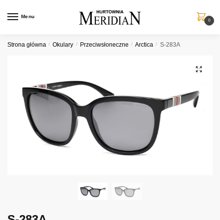
Przejdź
Przejdź
do
do
Menu
0
nawigacji
treści
Strona główna
/
Okulary
/
Przeciwsłoneczne
/
Arctica
/
S-283A
S-283A