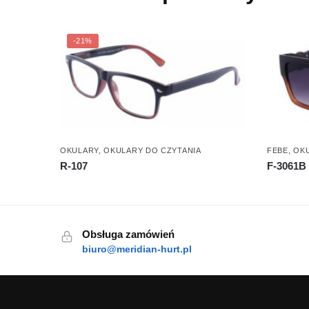
-21%
OKULARY
,
OKULARY DO CZYTANIA
FEBE
,
OK
R-107
F-3061B
Obsługa zamówień
biuro@meridian-hurt.pl