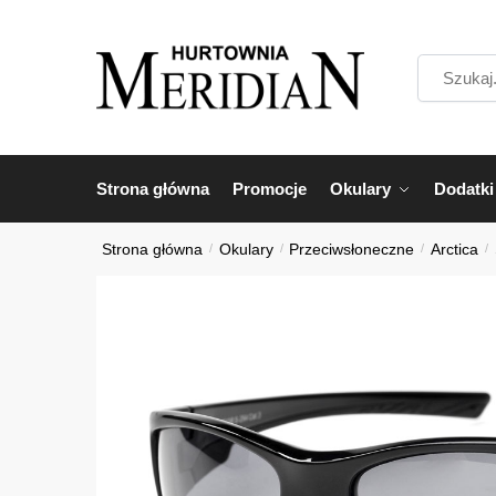
Przejdź
Przejdź
do
do
Szukaj...
nawigacji
treści
Strona główna
Promocje
Okulary
Dodatki
Strona główna
/
Okulary
/
Przeciwsłoneczne
/
Arctica
/