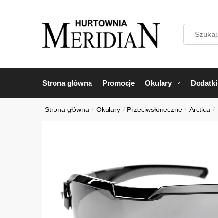
Przejdź
Przejdź
do
do
Szukaj...
nawigacji
treści
Strona główna
Promocje
Okulary
Dodatki
Strona główna
/
Okulary
/
Przeciwsłoneczne
/
Arctica
/