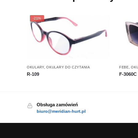
-21%
OKULARY
,
OKULARY DO CZYTANIA
FEBE
,
OK
R-109
F-3060C
Obsługa zamówień
biuro@meridian-hurt.pl