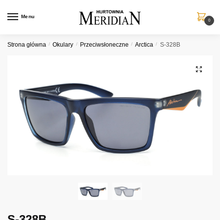
Przejdź
Przejdź
do
do
Menu
0
nawigacji
treści
Strona główna
/
Okulary
/
Przeciwsłoneczne
/
Arctica
/
S-328B
S-328B