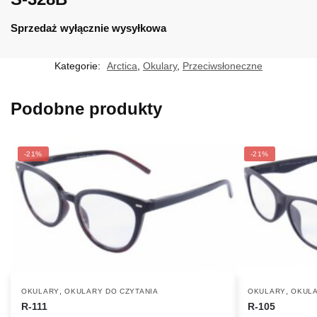
Sprzedaż wyłącznie wysyłkowa
Kategorie:
Arctica
,
Okulary
,
Przeciwsłoneczne
Podobne produkty
-21%
-21%
,
,
OKULARY
OKULARY DO CZYTANIA
OKULARY
OKULA
R-111
R-105