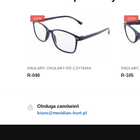
-21%
-21%
OKULARY
,
OKULARY DO CZYTANIA
OKULARY
R-048
R-105
Obsługa zamówień
biuro@meridian-hurt.pl