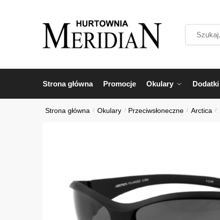
Przejdź
Przejdź
do
do
Szukaj...
nawigacji
treści
Strona główna
Promocje
Okulary
Dodatki
Strona główna
/
Okulary
/
Przeciwsłoneczne
/
Arctica
/