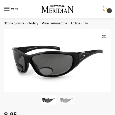
Przejdź
Przejdź
do
do
Menu
0
nawigacji
treści
Strona główna
/
Okulary
/
Przeciwsłoneczne
/
Arctica
/
S-95
S-95