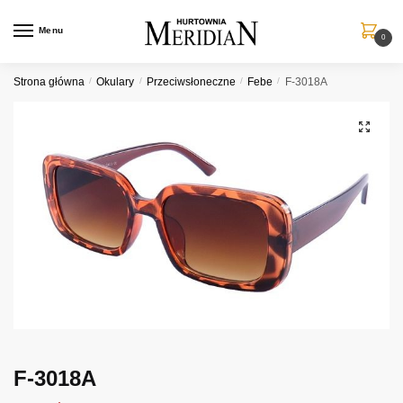
Przejdź
Przejdź
do
do
Menu
0
nawigacji
treści
Strona główna
/
Okulary
/
Przeciwsłoneczne
/
Febe
/
F-3018A
F-3018A