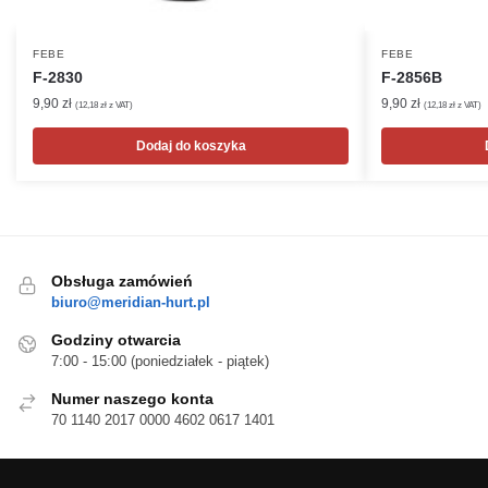
FEBE
FEBE
F-2830
F-2856B
9,90
zł
9,90
zł
(
12,18
zł
z VAT)
(
12,18
zł
z VAT)
Dodaj do koszyka
Obsługa zamówień
biuro@meridian-hurt.pl
Godziny otwarcia
7:00 - 15:00 (poniedziałek - piątek)
Numer naszego konta
70 1140 2017 0000 4602 0617 1401