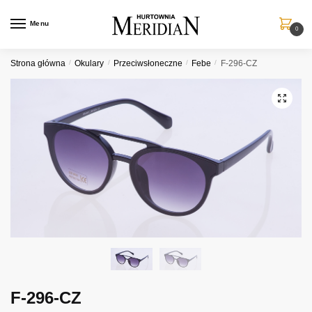
Przejdź
Przejdź
do
do
Menu
0
nawigacji
treści
Strona główna
/
Okulary
/
Przeciwsłoneczne
/
Febe
/
F-296-CZ
F-296-CZ