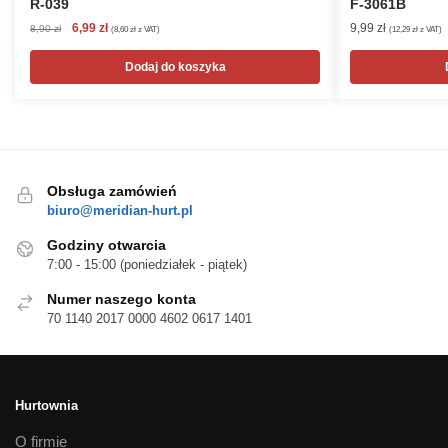
R-039
F-3061B
Pierwotna
Aktualna
6,99
zł
9,99
zł
8,90
zł
(
8,60
zł
z VAT)
(
12,29
zł
z VAT)
cena
cena
wynosiła:
wynosi:
Dodaj do koszyka
8,90 zł.
6,99 zł.
Obsługa zamówień
biuro@meridian-hurt.pl
Godziny otwarcia
7:00 - 15:00 (poniedziałek - piątek)
Numer naszego konta
70 1140 2017 0000 4602 0617 1401
Hurtownia
O firmie