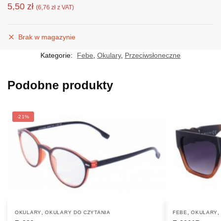
5,50
zł
(
6,76
zł
z VAT)
Brak w magazynie
Kategorie:
Febe
,
Okulary
,
Przeciwsłoneczne
Podobne produkty
-21%
,
,
OKULARY
OKULARY DO CZYTANIA
FEBE
OKULARY