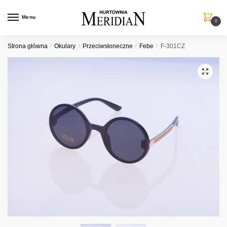
Przejdź
Przejdź
do
do
Menu
0
nawigacji
treści
Strona główna
/
Okulary
/
Przeciwsłoneczne
/
Febe
/
F-301CZ