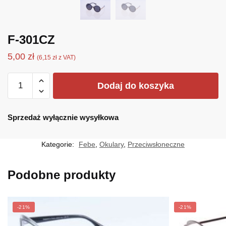
F-301CZ
5,00
zł
(
6,15
zł
z VAT)
ilość
Dodaj do koszyka
F-
301CZ
Sprzedaż wyłącznie wysyłkowa
Kategorie:
Febe
,
Okulary
,
Przeciwsłoneczne
Podobne produkty
-21%
-21%