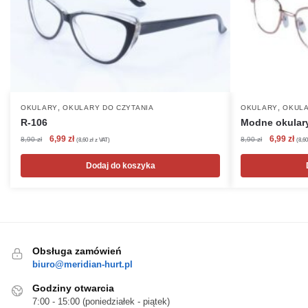
,
,
OKULARY
OKULARY DO CZYTANIA
OKULARY
OKULA
R-106
Modne okulary
Pierwotna
Aktualna
Pierwotna
Akt
6,99
zł
6,99
zł
8,90
zł
8,90
zł
(
8,60
zł
z VAT)
(
8,6
cena
cena
cena
cen
wynosiła:
wynosi:
wynosiła:
wyn
Dodaj do koszyka
8,90 zł.
6,99 zł.
8,90 zł.
6,99
Obsługa zamówień
biuro@meridian-hurt.pl
Godziny otwarcia
7:00 - 15:00 (poniedziałek - piątek)