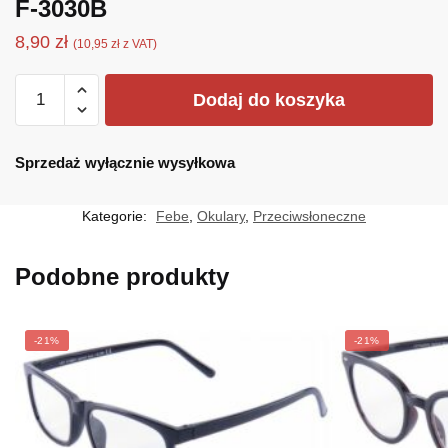
F-3030B
8,90
zł
(
10,95
zł
z VAT)
ilość
Dodaj do koszyka
F-
3030B
Sprzedaż wyłącznie wysyłkowa
Kategorie:
Febe
,
Okulary
,
Przeciwsłoneczne
Podobne produkty
-21%
-21%