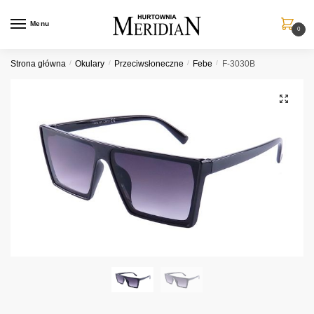
Przejdź
Przejdź
do
do
Menu
0
nawigacji
treści
Strona główna
/
Okulary
/
Przeciwsłoneczne
/
Febe
/
F-3030B