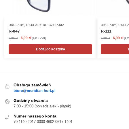
,
,
OKULARY
OKULARY DO CZYTANIA
OKULARY
OKULA
R-047
R-111
Pierwotna
Aktualna
Pierwotna
Akt
6,99
zł
6,99
zł
8,90
zł
8,90
zł
(
8,60
zł
z VAT)
(
8,6
cena
cena
cena
cen
wynosiła:
wynosi:
wynosiła:
wyn
Dodaj do koszyka
8,90 zł.
6,99 zł.
8,90 zł.
6,99
Obsługa zamówień
biuro@meridian-hurt.pl
Godziny otwarcia
7:00 - 15:00 (poniedziałek - piątek)
Numer naszego konta
70 1140 2017 0000 4602 0617 1401