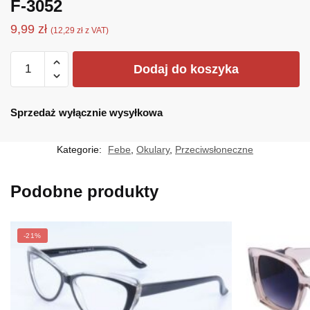
F-3052
9,99
zł
(
12,29
zł
z VAT)
ilość
Dodaj do koszyka
F-
3052
Sprzedaż wyłącznie wysyłkowa
Kategorie:
Febe
,
Okulary
,
Przeciwsłoneczne
Podobne produkty
-21%