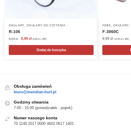
,
,
OKULARY
OKULARY DO CZYTANIA
FEBE
OKULARY
R-106
F-3060C
Pierwotna
Aktualna
6,99
zł
9,99
zł
8,90
zł
(
8,60
zł
z VAT)
(
12,29
zł
z VAT)
cena
cena
wynosiła:
wynosi:
Dodaj do koszyka
8,90 zł.
6,99 zł.
Obsługa zamówień
biuro@meridian-hurt.pl
Godziny otwarcia
7:00 - 15:00 (poniedziałek - piątek)
Numer naszego konta
70 1140 2017 0000 4602 0617 1401