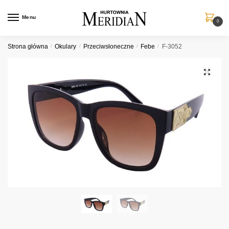
Przejdź
Przejdź
do
do
Menu
0
nawigacji
treści
Strona główna
/
Okulary
/
Przeciwsłoneczne
/
Febe
/
F-3052