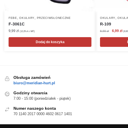
,
,
,
FEBE
OKULARY
PRZECIWSŁONECZNE
OKULARY
OKULA
F-3061C
R-109
Pierwotna
Akt
9,99
zł
6,99
zł
8,90
zł
(
12,29
zł
z VAT)
(
8,6
cena
cen
wynosiła:
wyn
Dodaj do koszyka
8,90 zł.
6,99
Obsługa zamówień
biuro@meridian-hurt.pl
Godziny otwarcia
7:00 - 15:00 (poniedziałek - piątek)
Numer naszego konta
70 1140 2017 0000 4602 0617 1401