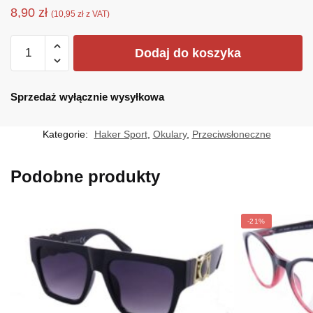
8,90
zł
(
10,95
zł
z VAT)
ilość
Dodaj do koszyka
H-
LB9631C
Sprzedaż wyłącznie wysyłkowa
Kategorie:
Haker Sport
,
Okulary
,
Przeciwsłoneczne
Podobne produkty
-21%