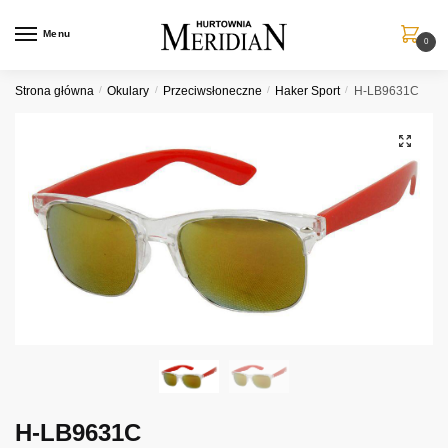
Przejdź
Przejdź
do
do
Menu
0
nawigacji
treści
Strona główna
/
Okulary
/
Przeciwsłoneczne
/
Haker Sport
/
H-LB9631C
H-LB9631C