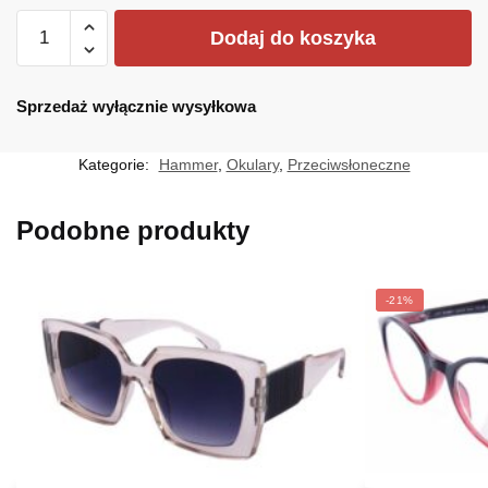
ilość
Dodaj do koszyka
HM-
1710-
C3
Sprzedaż wyłącznie wysyłkowa
Kategorie:
Hammer
,
Okulary
,
Przeciwsłoneczne
Podobne produkty
-21%