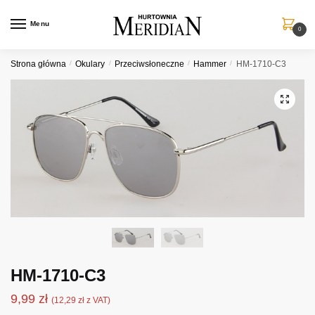
Przejdź
Przejdź
do
do
Menu
0
nawigacji
treści
Strona główna
/
Okulary
/
Przeciwsłoneczne
/
Hammer
/
HM-1710-C3
HM-1710-C3
9,99
zł
(
12,29
zł
z VAT)