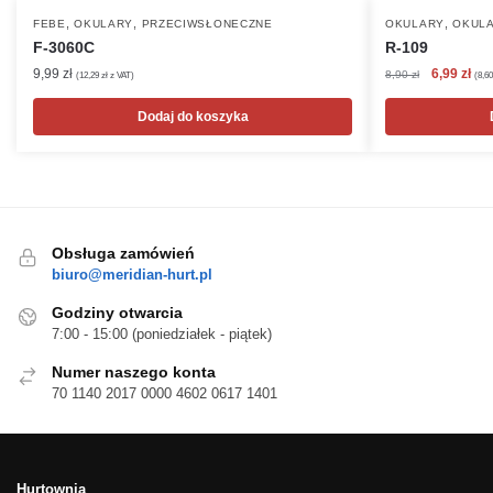
,
,
,
FEBE
OKULARY
PRZECIWSŁONECZNE
OKULARY
OKULA
F-3060C
R-109
Pierwotna
Akt
9,99
zł
6,99
zł
8,90
zł
(
12,29
zł
z VAT)
(
8,6
cena
cen
wynosiła:
wyn
Dodaj do koszyka
8,90 zł.
6,99
Obsługa zamówień
biuro@meridian-hurt.pl
Godziny otwarcia
7:00 - 15:00 (poniedziałek - piątek)
Numer naszego konta
70 1140 2017 0000 4602 0617 1401
Hurtownia