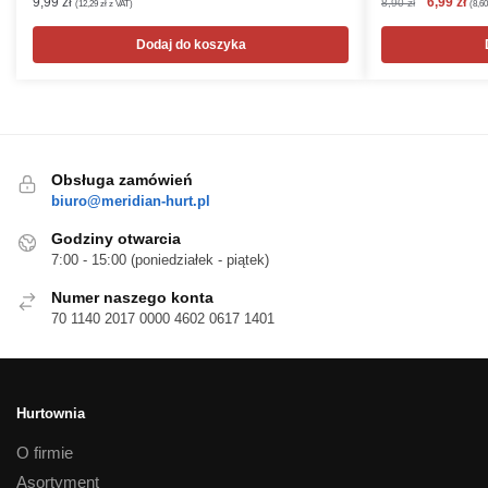
Pierwotna
Akt
9,99
zł
6,99
zł
8,90
zł
(
12,29
zł
z VAT)
(
8,6
cena
cen
wynosiła:
wyn
Dodaj do koszyka
8,90 zł.
6,99
Obsługa zamówień
biuro@meridian-hurt.pl
Godziny otwarcia
7:00 - 15:00 (poniedziałek - piątek)
Numer naszego konta
70 1140 2017 0000 4602 0617 1401
Hurtownia
O firmie
Asortyment