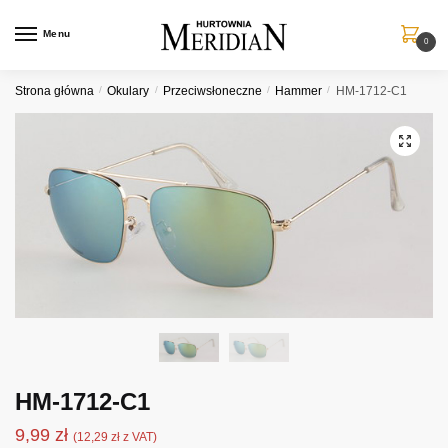
Przejdź
Przejdź
do
do
Menu
0
nawigacji
treści
Strona główna
/
Okulary
/
Przeciwsłoneczne
/
Hammer
/
HM-1712-C1
HM-1712-C1
9,99
zł
(
12,29
zł
z VAT)