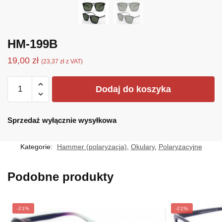
HM-199B
19,00
zł
(
23,37
zł
z VAT)
ilość
Dodaj do koszyka
HM-
199B
Sprzedaż wyłącznie wysyłkowa
Kategorie:
Hammer (polaryzacja)
,
Okulary
,
Polaryzacyjne
Podobne produkty
-21%
-21%