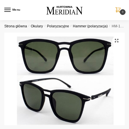
Przejdź
Przejdź
do
do
Menu
0
nawigacji
treści
Strona główna
/
Okulary
/
Polaryzacyjne
/
Hammer (polaryzacja)
/
HM-199B