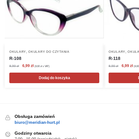
,
,
OKULARY
OKULARY DO CZYTANIA
OKULARY
OKULA
R-108
R-118
Pierwotna
Aktualna
Pierwotna
Akt
6,99
zł
6,99
zł
8,90
zł
8,90
zł
(
8,60
zł
z VAT)
(
8,6
cena
cena
cena
cen
wynosiła:
wynosi:
wynosiła:
wyn
Dodaj do koszyka
8,90 zł.
6,99 zł.
8,90 zł.
6,99
Obsługa zamówień
biuro@meridian-hurt.pl
Godziny otwarcia