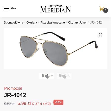
Przejdź
Przejdź
do
do
Menu
0
nawigacji
treści
Strona główna
/
Okulary
/
Przeciwsłoneczne
/
Okulary Joker
/
JR-4042
Promocja!
JR-4042
Pierwotna
Aktualna
5,99
zł
-33%
8,90
zł
(
7,37
zł
z VAT)
cena
cena