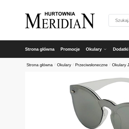
Przejdź
Przejdź
do
do
Szukaj...
nawigacji
treści
Strona główna
Promocje
Okulary
Dodatki
Strona główna
/
Okulary
/
Przeciwsłoneczne
/
Okulary 