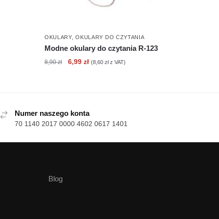
OKULARY
,
OKULARY DO CZYTANIA
Modne okulary do czytania R-123
Pierwotna
Aktualna
6,99
zł
8,90
zł
(
8,60
zł
z VAT)
cena
cena
wynosiła:
wynosi:
8,90 zł.
6,99 zł.
Numer naszego konta
70 1140 2017 0000 4602 0617 1401
Blog