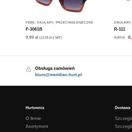
FEBE
,
OKULARY
,
PRZECIWSŁONECZNE
OKULARY
F-3061B
R-111
Pi
9,99
zł
6
8,90
zł
(
12,29
zł
z VAT)
c
wy
8,
Obsługa zamówień
biuro@meridian-hurt.pl
Hurtownia
Dostawa
O firmie
Szczegó
Asortyment
Szczegó