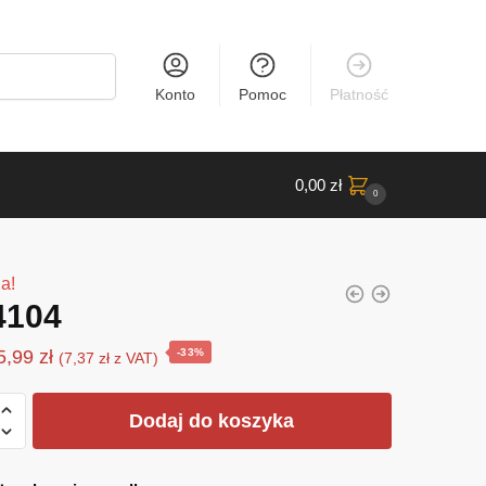
Konto
Pomoc
Płatność
0,00
zł
0
a!
4104
Pierwotna
Aktualna
5,99
zł
-33%
(
7,37
zł
z VAT)
cena
cena
wynosiła:
wynosi:
Dodaj do koszyka
8,90 zł.
5,99 zł.