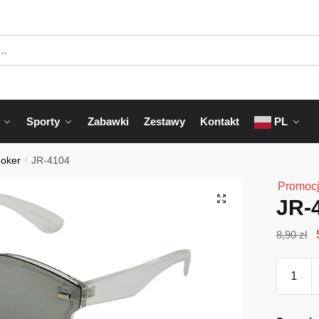
Sporty
Zabawki
Zestawy
Kontakt
PL
Joker
/
JR-4104
Promocj
JR-
8,90
zł
ilość
JR-
4104