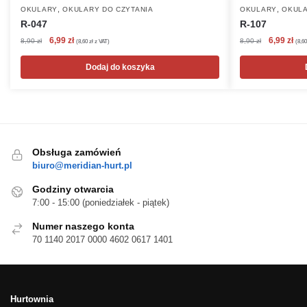
,
,
OKULARY
OKULARY DO CZYTANIA
OKULARY
OKULA
R-047
R-107
Pierwotna
Aktualna
Pierwotna
Akt
6,99
zł
6,99
zł
8,90
zł
8,90
zł
(
8,60
zł
z VAT)
(
8,6
cena
cena
cena
cen
wynosiła:
wynosi:
wynosiła:
wyn
Dodaj do koszyka
8,90 zł.
6,99 zł.
8,90 zł.
6,99
Obsługa zamówień
biuro@meridian-hurt.pl
Godziny otwarcia
7:00 - 15:00 (poniedziałek - piątek)
Numer naszego konta
70 1140 2017 0000 4602 0617 1401
Hurtownia