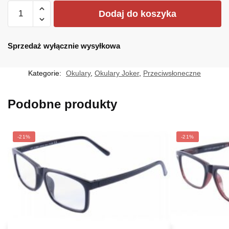
ilość
wynosiła:
wynosi:
Dodaj do koszyka
JR-
8,90 zł.
5,99 zł.
4331-
ZX
Sprzedaż wyłącznie wysyłkowa
Kategorie:
Okulary
,
Okulary Joker
,
Przeciwsłoneczne
Podobne produkty
-21%
-21%