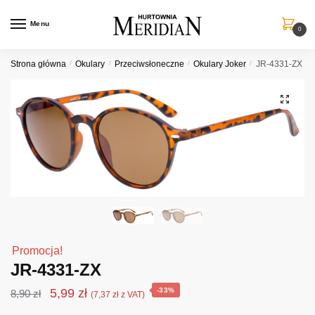
Przejdź
Przejdź
do
do
Menu
0
nawigacji
treści
Strona główna
/
Okulary
/
Przeciwsłoneczne
/
Okulary Joker
/
JR-4331-ZX
Promocja!
JR-4331-ZX
Pierwotna
Aktualna
5,99
zł
-33%
8,90
zł
(
7,37
zł
z VAT)
cena
cena