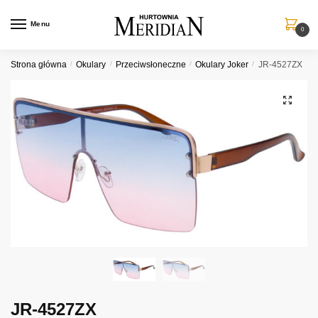
Przejdź
Przejdź
do
do
Menu
0
nawigacji
treści
Strona główna
/
Okulary
/
Przeciwsłoneczne
/
Okulary Joker
/
JR-4527ZX
JR-4527ZX