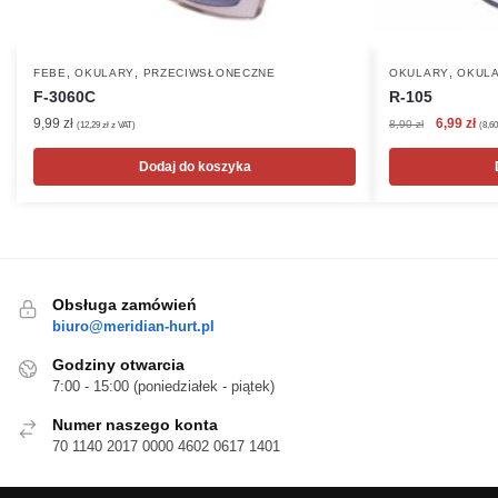
,
,
,
FEBE
OKULARY
PRZECIWSŁONECZNE
OKULARY
OKULA
F-3060C
R-105
Pierwotna
Akt
9,99
zł
6,99
zł
8,90
zł
(
12,29
zł
z VAT)
(
8,6
cena
cen
wynosiła:
wyn
Dodaj do koszyka
8,90 zł.
6,99
Obsługa zamówień
biuro@meridian-hurt.pl
Godziny otwarcia
7:00 - 15:00 (poniedziałek - piątek)
Numer naszego konta
70 1140 2017 0000 4602 0617 1401