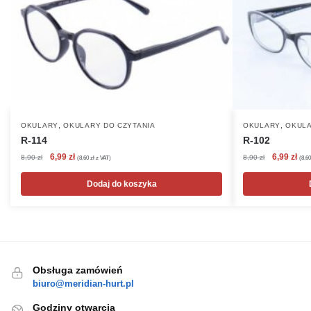
,
,
OKULARY
OKULARY DO CZYTANIA
OKULARY
OKULA
R-114
R-102
Pierwotna
Aktualna
Pierwotna
Akt
6,99
zł
6,99
zł
8,90
zł
8,90
zł
(
8,60
zł
z VAT)
(
8,6
cena
cena
cena
cen
wynosiła:
wynosi:
wynosiła:
wyn
Dodaj do koszyka
8,90 zł.
6,99 zł.
8,90 zł.
6,99
Obsługa zamówień
biuro@meridian-hurt.pl
Godziny otwarcia