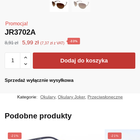
Promocja!
JR3702A
Pierwotna
Aktualna
5,99
zł
-33%
8,91
zł
(
7,37
zł
z VAT)
cena
cena
ilość
wynosiła:
wynosi:
Dodaj do koszyka
JR3702A
8,91 zł.
5,99 zł.
Sprzedaż wyłącznie wysyłkowa
Kategorie:
Okulary
,
Okulary Joker
,
Przeciwsłoneczne
Podobne produkty
-21%
-21%