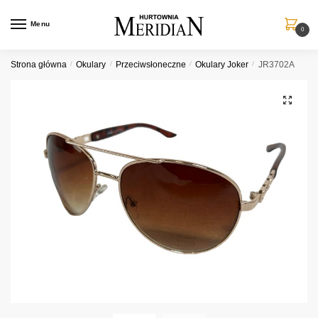
Przejdź
Przejdź
do
do
Menu
0
nawigacji
treści
Strona główna
/
Okulary
/
Przeciwsłoneczne
/
Okulary Joker
/
JR3702A