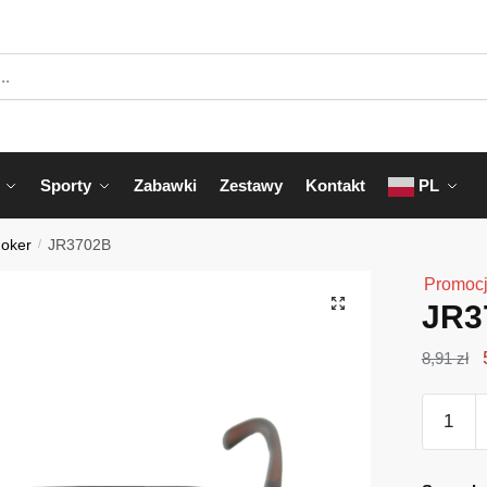
Sporty
Zabawki
Zestawy
Kontakt
PL
Joker
/
JR3702B
Promocj
JR3
8,91
zł
ilość
JR3702