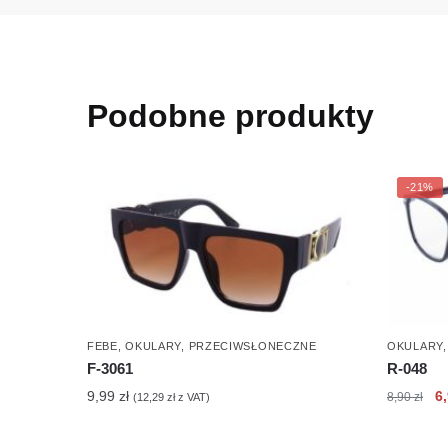
Podobne produkty
-21%
FEBE
,
OKULARY
,
PRZECIWSŁONECZNE
OKULARY
F-3061
R-048
Pi
9,99
zł
6
8,90
zł
(
12,29
zł
z VAT)
c
wy