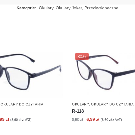
Kategorie:
Okulary
,
Okulary Joker
,
Przeciwsłoneczne
-21%
,
OKULARY DO CZYTANIA
OKULARY
,
OKULARY DO CZYTANIA
R-118
erwotna
Aktualna
Pierwotna
Aktualna
,99
zł
6,99
zł
8,90
zł
(
8,60
zł
z VAT)
(
8,60
zł
z VAT)
ena
cena
cena
cena
nosiła:
wynosi:
wynosiła:
wynosi: