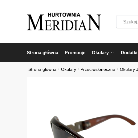
Przejdź
Przejdź
do
do
Szukaj...
nawigacji
treści
Strona główna
Promocje
Okulary
Dodatki
Strona główna
/
Okulary
/
Przeciwsłoneczne
/
Okulary 