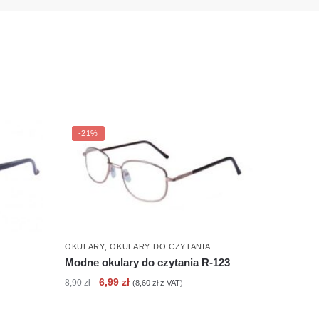
-21%
OKULARY
,
OKULARY DO CZYTANIA
Modne okulary do czytania R-123
Pierwotna
Aktualna
6,99
zł
8,90
zł
(
8,60
zł
z VAT)
cena
cena
wynosiła:
wynosi: