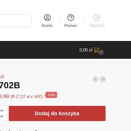
Konto
Pomoc
Płatność
0,00
zł
0
a!
702B
Pierwotna
Aktualna
5,99
zł
-33%
(
7,37
zł
z VAT)
cena
cena
wynosiła:
wynosi:
Dodaj do koszyka
B
8,91 zł.
5,99 zł.