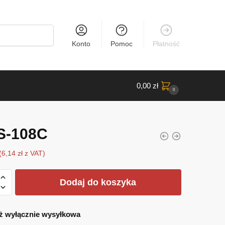
Konto
Pomoc
Płatność
0,00
zł
0
S-108C
(
6,14
zł
z VAT)
Dodaj do koszyka
ż wyłącznie wysyłkowa