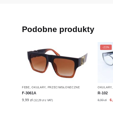
Podobne produkty
-21%
FEBE
,
OKULARY
,
PRZECIWSŁONECZNE
OKULARY
F-3061A
R-102
Pi
9,99
zł
6
8,90
zł
(
12,29
zł
z VAT)
c
wy