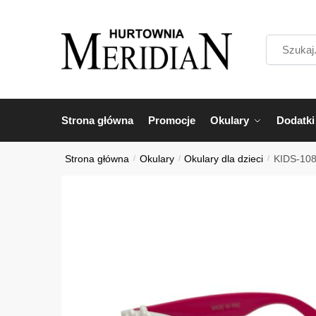
Przejdź
Przejdź
do
do
Szukaj...
nawigacji
treści
Strona główna
Promocje
Okulary
Dodatki
Strona główna
/
Okulary
/
Okulary dla dzieci
/
KIDS-10