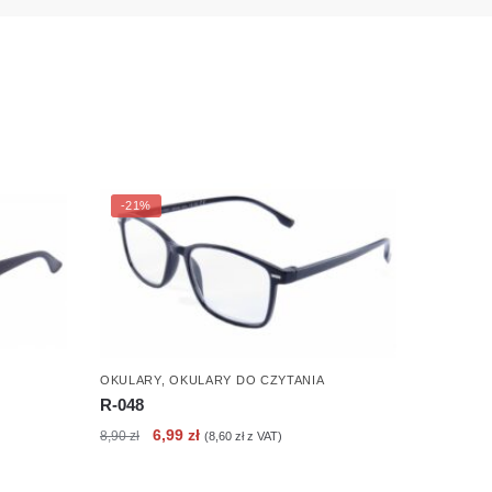
-21%
OKULARY
,
OKULARY DO CZYTANIA
R-048
Pierwotna
Aktualna
6,99
zł
8,90
zł
(
8,60
zł
z VAT)
cena
cena
wynosiła:
wynosi: