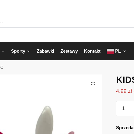
Sporty
Zabawki
Zestawy
Kontakt
PL
8C
KID
4,99
zł
ilość
KIDS-
108C
Sprzeda