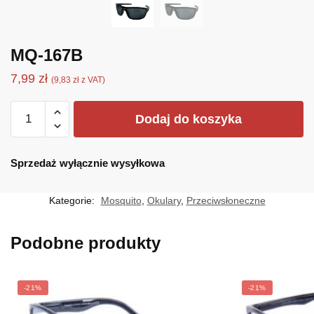
MQ-167B
7,99
zł
(
9,83
zł
z VAT)
ilość
Dodaj do koszyka
MQ-
167B
Sprzedaż wyłącznie wysyłkowa
Kategorie:
Mosquito
,
Okulary
,
Przeciwsłoneczne
Podobne produkty
-21%
-21%