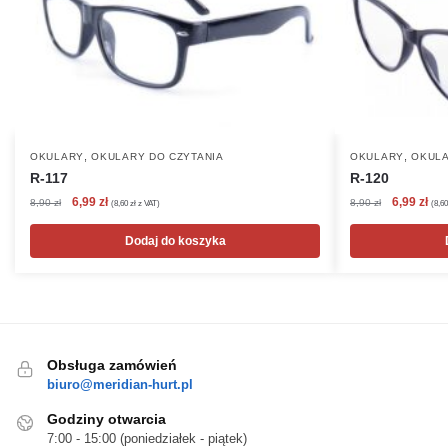
,
,
OKULARY
OKULARY DO CZYTANIA
OKULARY
OKULA
R-117
R-120
Pierwotna
Aktualna
Pierwotna
Akt
6,99
zł
6,99
zł
8,90
zł
8,90
zł
(
8,60
zł
z VAT)
(
8,6
cena
cena
cena
cen
wynosiła:
wynosi:
wynosiła:
wyn
Dodaj do koszyka
8,90 zł.
6,99 zł.
8,90 zł.
6,99
Obsługa zamówień
biuro@meridian-hurt.pl
Godziny otwarcia
7:00 - 15:00 (poniedziałek - piątek)