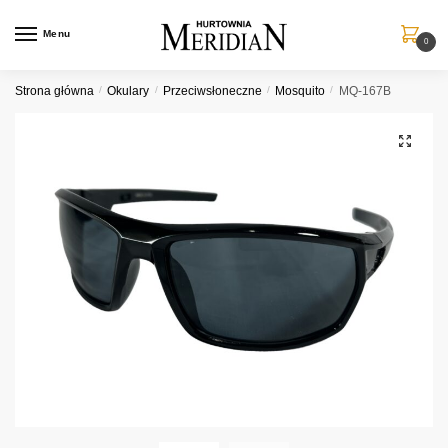
Przejdź
Przejdź
do
do
Menu
0
nawigacji
treści
Strona główna
/
Okulary
/
Przeciwsłoneczne
/
Mosquito
/
MQ-167B