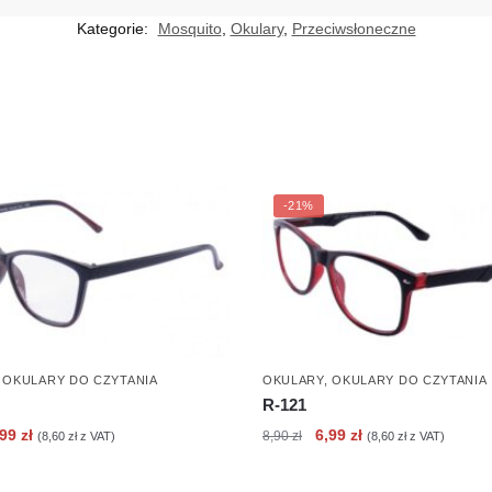
Kategorie:
Mosquito
,
Okulary
,
Przeciwsłoneczne
-21%
,
OKULARY DO CZYTANIA
OKULARY
,
OKULARY DO CZYTANIA
R-121
erwotna
Aktualna
Pierwotna
Aktualna
,99
zł
6,99
zł
8,90
zł
(
8,60
zł
z VAT)
(
8,60
zł
z VAT)
ena
cena
cena
cena
nosiła:
wynosi:
wynosiła:
wynosi: