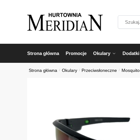
Przejdź
Przejdź
do
do
Szukaj...
nawigacji
treści
Strona główna
Promocje
Okulary
Dodatki
Strona główna
/
Okulary
/
Przeciwsłoneczne
/
Mosquito