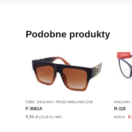
Podobne produkty
-21%
FEBE
,
OKULARY
,
PRZECIWSŁONECZNE
OKULARY
F-3061A
R-118
Pi
9,99
zł
6
8,90
zł
(
12,29
zł
z VAT)
c
wy