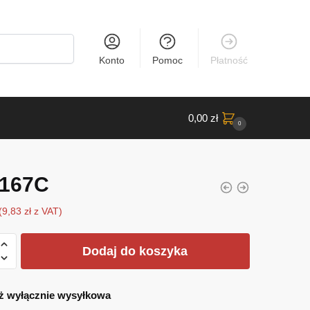
Konto
Pomoc
Płatność
0,00
zł
0
167C
(
9,83
zł
z VAT)
Dodaj do koszyka
ż wyłącznie wysyłkowa