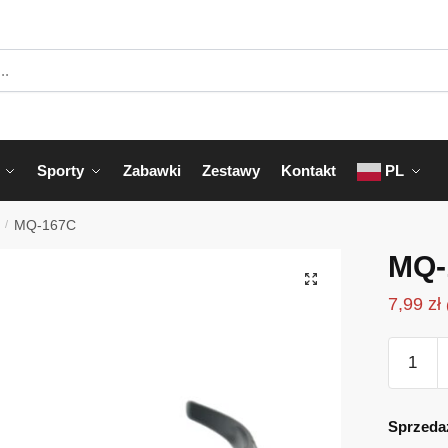
Sporty
Zabawki
Zestawy
Kontakt
PL
/
MQ-167C
MQ-
7,99
zł
ilość
MQ-
167C
Sprzeda