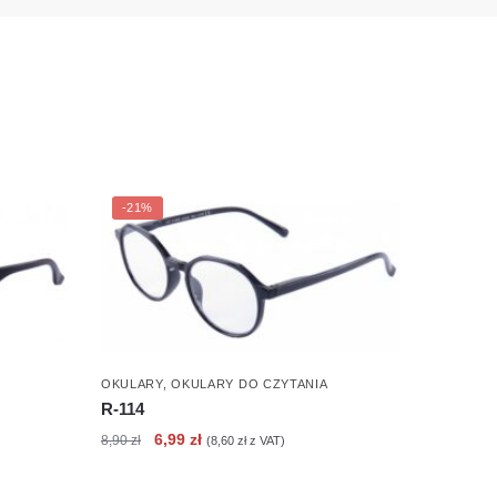
-21%
OKULARY
,
OKULARY DO CZYTANIA
R-114
Pierwotna
Aktualna
6,99
zł
8,90
zł
(
8,60
zł
z VAT)
cena
cena
wynosiła:
wynosi: