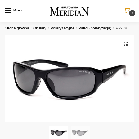
Przejdź
Przejdź
do
do
Menu
0
nawigacji
treści
Strona główna
/
Okulary
/
Polaryzacyjne
/
Patrol (polaryzacja)
/
PP-130