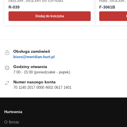
,
,
OKULARY
OKULARY DO CZYTANIA
FEBE
OKULARY
R-039
F-3061B
Dodaj do koszyka
Obsługa zamówień
biuro@meridian-hurt.pl
Godziny otwarcia
7:00 - 15:00 (poniedziałek - piątek)
Numer naszego konta
70 1140 2017 0000 4602 0617 1401
Hurtownia
O firmie