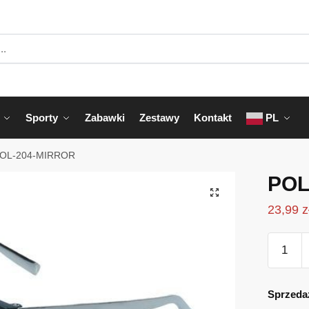
Sporty
Zabawki
Zestawy
Kontakt
PL
OL-204-MIRROR
POL
23,99
z
ilość
POL-
204-
MIRRO
Sprzeda