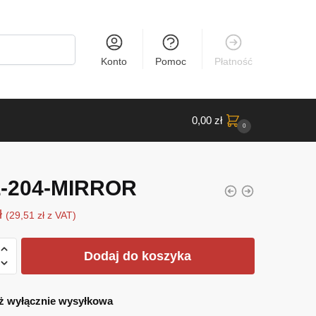
Konto
Pomoc
Płatność
0,00
zł
0
-204-MIRROR
ł
(
29,51
zł
z VAT)
Dodaj do koszyka
R
ż wyłącznie wysyłkowa