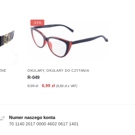
-21%
ZNE
OKULARY
,
OKULARY DO CZYTANIA
R-049
Pierwotna
Aktualna
6,99
zł
8,90
zł
(
8,60
zł
z VAT)
cena
cena
wynosiła:
wynosi:
8,90 zł.
6,99 zł.
Numer naszego konta
70 1140 2017 0000 4602 0617 1401