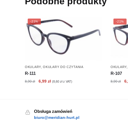
Podobne produkty
-21%
-21%
OKULARY
,
OKULARY DO CZYTANIA
OKULARY
R-111
R-107
Pierwotna
Aktualna
Pi
6,99
zł
6
8,90
zł
8,90
zł
(
8,60
zł
z VAT)
cena
cena
c
wynosiła:
wynosi:
wy
8,90 zł.
6,99 zł.
8,
Obsługa zamówień
biuro@meridian-hurt.pl