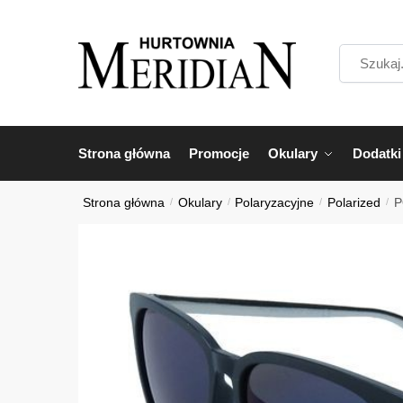
Przejdź
Przejdź
do
do
Szukaj...
nawigacji
treści
Strona główna
Promocje
Okulary
Dodatki
Strona główna
/
Okulary
/
Polaryzacyjne
/
Polarized
/
P