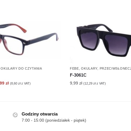
,
OKULARY DO CZYTANIA
FEBE
,
OKULARY
,
PRZECIWSŁONEC
F-3061C
erwotna
Aktualna
,99
zł
9,99
zł
(
8,60
zł
z VAT)
(
12,29
zł
z VAT)
ena
cena
nosiła:
wynosi:
90 zł.
6,99 zł.
Godziny otwarcia
7:00 - 15:00 (poniedziałek - piątek)