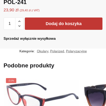
POL-241
23,90
zł
(
29,40
zł
z VAT)
ilość
Dodaj do koszyka
POL-
241
Sprzedaż wyłącznie wysyłkowa
Kategorie:
Okulary
,
Polarized
,
Polaryzacyjne
Podobne produkty
-21%