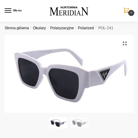
Przejdź
Przejdź
do
do
Menu
0
nawigacji
treści
Strona główna
/
Okulary
/
Polaryzacyjne
/
Polarized
/
POL-241