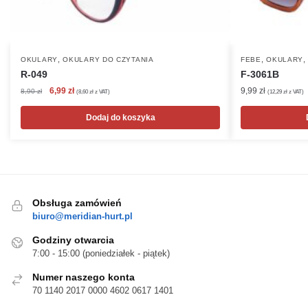
,
,
OKULARY
OKULARY DO CZYTANIA
FEBE
OKULARY
R-049
F-3061B
Pierwotna
Aktualna
6,99
zł
9,99
zł
8,90
zł
(
8,60
zł
z VAT)
(
12,29
zł
z VAT)
cena
cena
wynosiła:
wynosi:
Dodaj do koszyka
8,90 zł.
6,99 zł.
Obsługa zamówień
biuro@meridian-hurt.pl
Godziny otwarcia
7:00 - 15:00 (poniedziałek - piątek)
Numer naszego konta
70 1140 2017 0000 4602 0617 1401