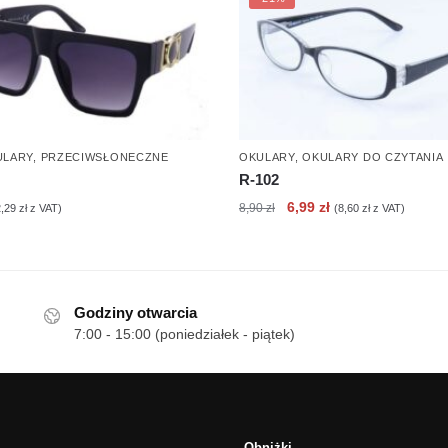
ULARY
,
PRZECIWSŁONECZNE
OKULARY
,
OKULARY DO CZYTANIA
R-102
Pierwotna
Aktualna
6,99
zł
8,90
zł
2,29
zł
z VAT)
(
8,60
zł
z VAT)
cena
cena
wynosiła:
wynosi:
8,90 zł.
6,99 zł.
Godziny otwarcia
7:00 - 15:00 (poniedziałek - piątek)
Obniżki