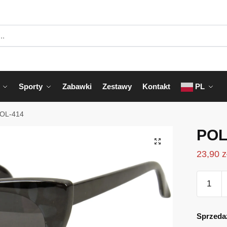
Sporty
Zabawki
Zestawy
Kontakt
PL
OL-414
POL
23,90
z
ilość
POL-
414
Sprzeda