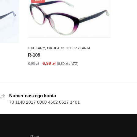
OKULARY
,
OKULARY DO CZYTANIA
R-108
Pierwotna
Aktualna
6,99
zł
8,90
zł
(
8,60
zł
z VAT)
cena
cena
wynosiła:
wynosi:
8,90 zł.
6,99 zł.
Numer naszego konta
70 1140 2017 0000 4602 0617 1401
Blog