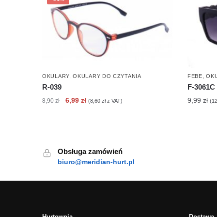
OKULARY
,
OKULARY DO CZYTANIA
FEBE
,
OK
R-039
F-3061C
Pierwotna
Aktualna
6,99
zł
9,99
zł
8,90
zł
(
8,60
zł
z VAT)
(
1
cena
cena
wynosiła:
wynosi:
8,90 zł.
6,99 zł.
Obsługa zamówień
biuro@meridian-hurt.pl
Hurtownia
Dostawa