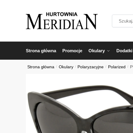
Przejdź
Przejdź
do
do
Szukaj...
nawigacji
treści
Strona główna
Promocje
Okulary
Dodatki
Strona główna
/
Okulary
/
Polaryzacyjne
/
Polarized
/
P