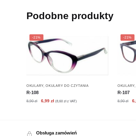
Podobne produkty
-21%
-21%
OKULARY
,
OKULARY DO CZYTANIA
OKULARY
R-108
R-107
Pierwotna
Aktualna
Pi
6,99
zł
6
8,90
zł
8,90
zł
(
8,60
zł
z VAT)
cena
cena
c
wynosiła:
wynosi:
wy
8,90 zł.
6,99 zł.
8,
Obsługa zamówień