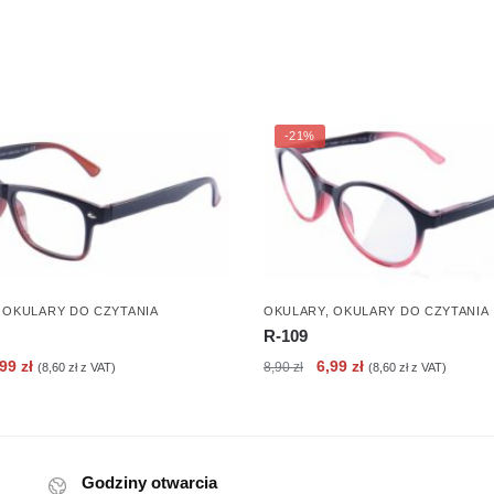
-21%
,
OKULARY DO CZYTANIA
OKULARY
,
OKULARY DO CZYTANIA
R-109
erwotna
Aktualna
Pierwotna
Aktualna
,99
zł
6,99
zł
8,90
zł
(
8,60
zł
z VAT)
(
8,60
zł
z VAT)
ena
cena
cena
cena
nosiła:
wynosi:
wynosiła:
wynosi:
90 zł.
6,99 zł.
8,90 zł.
6,99 zł.
Godziny otwarcia