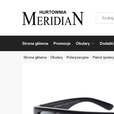
Przejdź
Przejdź
do
do
Szukaj...
nawigacji
treści
Strona główna
Promocje
Okulary
Dodatki
Strona główna
/
Okulary
/
Polaryzacyjne
/
Patrol (polar