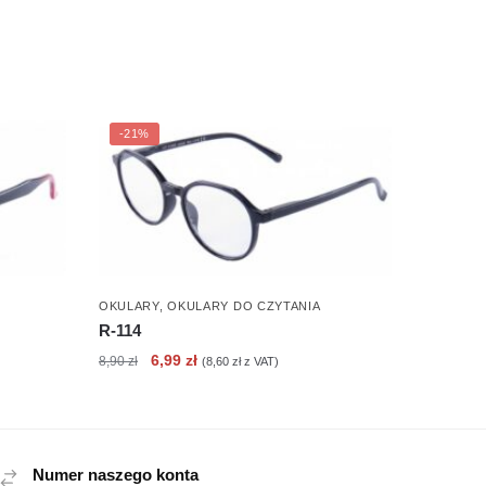
-21%
OKULARY
,
OKULARY DO CZYTANIA
R-114
Pierwotna
Aktualna
6,99
zł
8,90
zł
(
8,60
zł
z VAT)
cena
cena
wynosiła:
wynosi:
8,90 zł.
6,99 zł.
Numer naszego konta