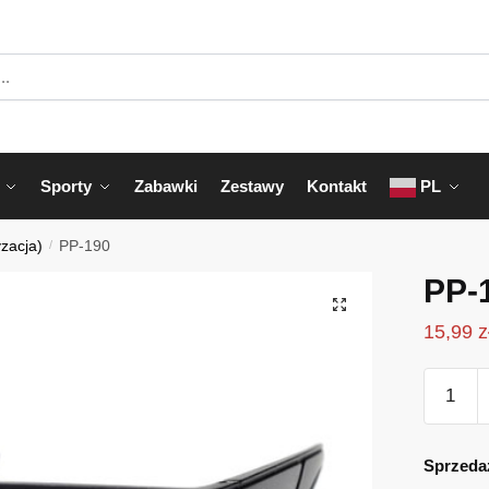
Sporty
Zabawki
Zestawy
Kontakt
PL
yzacja)
/
PP-190
PP-
15,99
z
ilość
PP-
190
Sprzeda